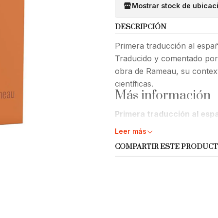
Mostrar stock de ubicac
DESCRIPCIÓN
Primera traducción al espa
Traducido y comentado por D
obra de Rameau, su contexto
científicas.
Más información
Primera traducción al esp
Rameau.
Leer más
Traducido y comentado po
COMPARTIR ESTE PRODUC
Incluye un estudio introduc
musical y sus influencias fi
I y II
de los cuatro libros qu
En estos dos primeros libr