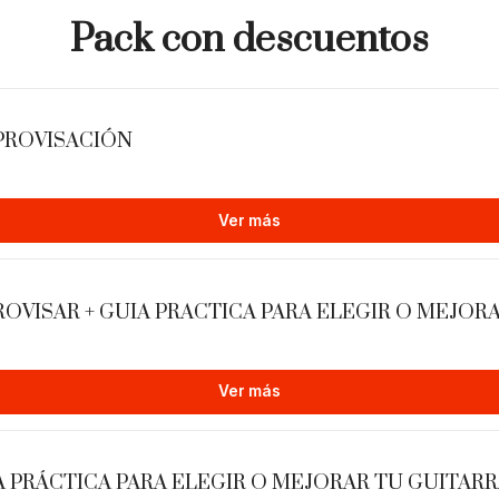
armónica, los cuales result
Pack con descuentos
de esta disciplina. Fue el p
musicales dentro de un sis
fundamental, lo que lo conv
música en la historia moder
MPROVISACIÓN
Este tratado marcó el inicio
posibles teorías armónicas 
Ver más
Schenker, entre otras.
PROVISAR + GUIA PRACTICA PARA ELEGIR O MEJOR
Ver más
A PRÁCTICA PARA ELEGIR O MEJORAR TU GUITAR