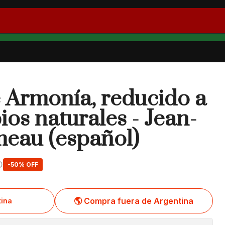
 Armonía, reducido a
ios naturales - Jean-
meau (español)
D
-50% OFF
🌎 Compra fuera de Argentina