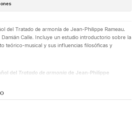
iones
ñol del Tratado de armonía de Jean-Philippe Rameau.
amián Calle. Incluye un estudio introductorio sobre la
 teórico-musical y sus influencias filosóficas y
añol del
Tratado de armonía
de Jean-Philippe
r
Damián Calle
.
TO
torio sobre la obra de Rameau, su contexto teórico-
losóficas y científicas. Esta edición comprende los
libros
e conforman el tratado original de
1722
.
os, Rameau establece los fundamentos de su teoría