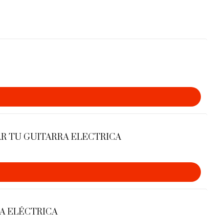
arían de enorme relevancia para el desarrollo posterior
rimer teórico en organizar los distintos elementos
tema coherente basado en un único principio
irtió en uno de los teóricos más importantes de la
na.
 del estudio racional de los materiales musicales y hizo
posteriores, como la armonía funcional o la teoría de
AR TU GUITARRA ELECTRICA
RA ELÉCTRICA