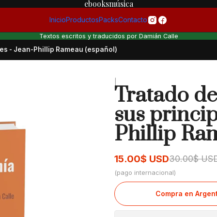
ebooksmúsica
Inicio
Productos
Packs
Contacto
Textos escritos y traducidos por Damián Calle
les - Jean-Phillip Rameau (español)
|
Tratado de
sus princip
Phillip Ra
15.00$ USD
30.00$ US
(pago internacional)