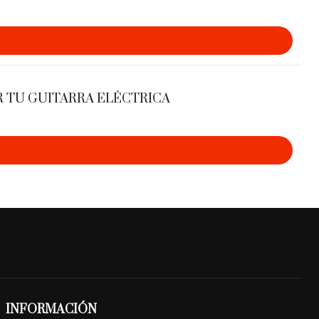
gica de la música
 juego:
Dejá de tocar de memoria y aprendé la lógica
truye la música.
R TU GUITARRA ELÉCTRICA
ión:
Desarrollá la capacidad de descifrar la estructura
tema que escuches.
:
Liberate de las fórmulas repetitivas y empezá a crear
s con criterio profesional.
nidos:
Incorporá nuevos recursos para que tus
ofundidad, emoción y carácter.
las:
Aprendé a elegir siempre las notas correctas para
 sobre cualquier acorde.
 arreglos:
Aprendé técnicas de rearmonización y
 llevar tus temas al siguiente nivel.
:
Teoría aplicada de forma sencilla y musical.
INFORMACIÓN