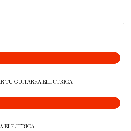
AR TU GUITARRA ELECTRICA
ura y entrega inmediata.
máticamente a tu correo electrónico e incluye 7 días
de garantía.
RA ELÉCTRICA