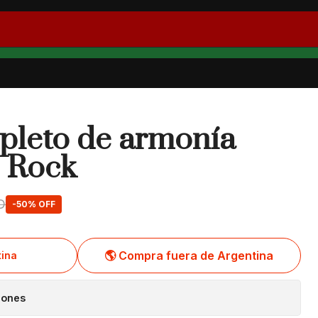
pleto de armonía
l Rock
D
-50% OFF
🌎 Compra fuera de Argentina
iones