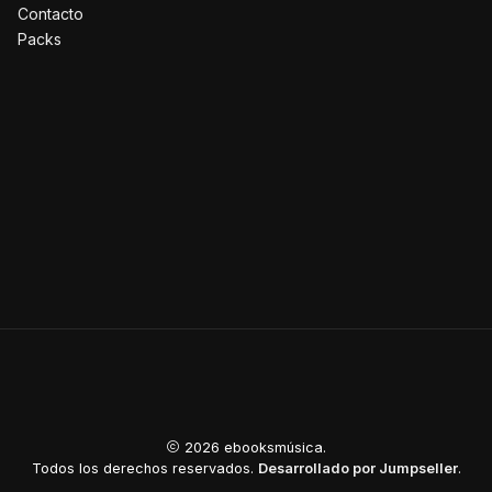
Contacto
Packs
🎁 ¿Qué incluy
🎧 Material de audio p
tracks) para guitarra, 
cada lección en tiempo 
📝 Ejercicios progresi
lo aprendido con una se
detalladas para que ver
📊 Diagramas claros y 
material visual está pen
2026 ebooksmúsica.
tu nivel actual.
Todos los derechos reservados.
Desarrollado por Jumpseller
.
🔍 Análisis de cancion