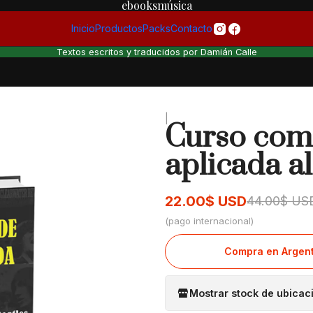
ebooksmúsica
Inicio
Productos
Packs
Contacto
Textos escritos y traducidos por Damián Calle
|
Curso com
aplicada a
22.00$ USD
44.00$ US
(pago internacional)
Mostrar stock de ubicac