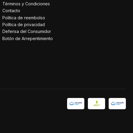
Términos y Condiciones
Contacto
Politica de reembolso
Política de privacidad
Defensa del Consumidor
Botón de Arrepentimiento
e este Curso de Armonía?
rofesional:
Incluye pistas de acompañamiento (backing
bajo y piano, diseñadas para que practiques y apliques
real.
vos resueltos:
No te quedás solo con la teoría. Aplicás
rie de ejercicios paso a paso, todos con sus soluciones
ifiques tu avance.
didácticos:
Olvidate de los gráficos confusos. El
sado para ser intuitivo y fácil de entender, sin importar
es icónicas:
Aprendé con ejemplos reales. Decenas de