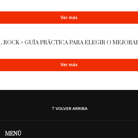
🧠 Dominá la ló
Ver más
Entendé las reglas del
exacta de cómo se cons
ROCK + GUÍA PRÁCTICA PARA ELEGIR O MEJORA
Analizá cualquier canc
armónica de cualquier 
Componé con libertad
Ver más
tus propias progresione
Ampliá tu paleta de so
melodías tengan más pr
Dominá el uso de esca
improvisar o armonizar
Elevá la calidad de tus
VOLVER ARRIBA
funciones armónicas para
Un método desde cero
MENÚ